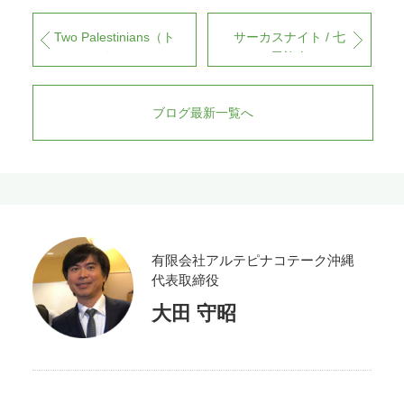
Two Palestinians（ト
サーカスナイト / 七
ゥー・パレスチニア
尾旅人
ンズ） / 七尾旅人
ブログ最新一覧へ
有限会社アルテピナコテーク沖縄
代表取締役
大田 守昭