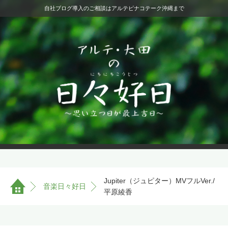
自社ブログ導入のご相談はアルテピナコテーク沖縄まで
Jupiter（ジュピター）MVフルVer./
音楽日々好日
平原綾香