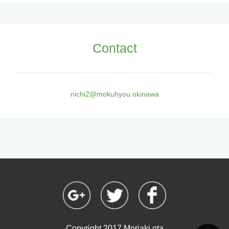
Contact
nichi2@mokuhyou.okinawa
Copyright 2017 Moriaki ota