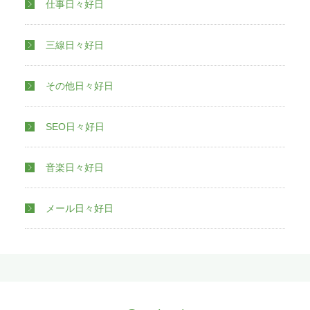
仕事日々好日
やねん…）。これでようやく「e-Tax
ソフト（WEB版）」事前準備セットア
ップがすべて完了しました。「完了」
三線日々好日
をクリックします。一応、マニュアル
もあったので紹介します。
e-Tax ソフ
ト（WEB 版）事前準備セットアップ
その他日々好日
（インストールマニュアル）はこちら
です。さて、ここからが本番です
（笑）。頑張りましょう。「事前準備
SEO日々好日
セットアップがすべて完了しました」
の「完了」をクリックすると、再び
「e-Taxソフト（WEB版）」画面（よ
音楽日々好日
うこそ画面）が表示されます。感動の
再会…再びお会いしたかったです。お
元気でしたか。私はなんとか元気で
メール日々好日
す。5.「ログイン」がクリックできる
のでクリックします。 「マイナンバー
カード」または「利用者識別番号・暗
証番号」情報のいずれかでログインし
ます。これはなんなくクリアーしまし
ょう。ちなみに私は「利用者識別番
号」と「暗証番号」でログイン派で