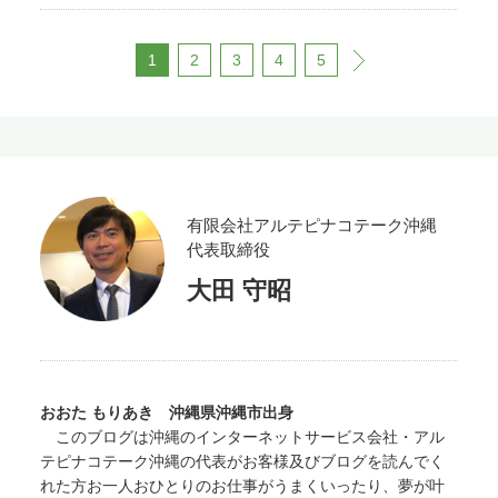
す。
4. 「e-Taxソフト（WEB版）」と
いうページが別画面で開きます。 ＜＜
1
2
3
4
5
next
第一関門、現る＞＞ しかし、約半年
ぶりの訪問のためか、すぐに「環境チ
ェック結果」という別窓（以下参照）
が出てきて「事前準備セットアップ」
が×（バツ）になります。「ようこ
そ」じゃなかったんかい！と穏やかに
突っ込みながら「事前準備へ」の文字
をクリックします。やはりなんでも放
有限会社アルテピナコテーク沖縄
置はいけないようです。一方で「どん
代表取締役
だけ納税すればいいんじゃい！」と僭
越ながら庶民の声を代弁させてもらい
大田 守昭
ます（笑）。 幸いにも「環境チェッ
ク結果」画面が出なかった方は、以下
は飛ばして「5.「ログイン」がクリッ
クできるので…」からお読みくださ
い。「事前準備へ」をクリックする
おおた もりあき 沖縄県沖縄市出身
と、以下のページに移動します。「事
このブログは沖縄のインターネットサービス会社・アル
前準備セットアップ」のところをクリ
テピナコテーク沖縄の代表がお客様及びブログを読んでく
ックします。するとパソコンの恐らく
「ダウンロード」というフォルダ内に
れた方お一人おひとりのお仕事がうまくいったり、夢が叶