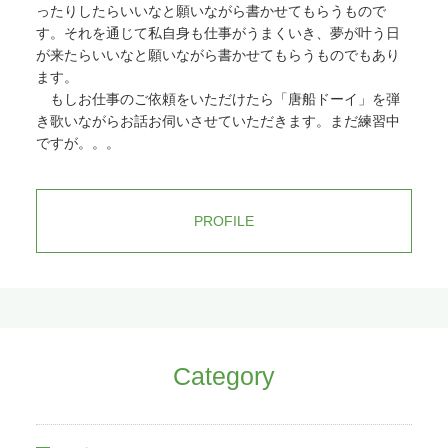
「eTaxWEB_IEsetup.exe」とファイ
ったりしたらいいなと願いながら書かせてもらうもので
ルがあるのでそれをダブルクリックし
す。それを通じて私自身も仕事がうまくいき、夢が叶う日
ます。「このアプリがデバイスに許可
が来たらいいなと願いながら書かせてもらうものでもあり
しますか」というメッセージが出るの
ます。
で「はい」をクリックします。する
もしお仕事のご依頼をいただけたら「唐船ドーイ」を弾
と、以下の別窓が出てくるので「修
き歌いながらお話お伺いさせていただきます。まだ練習中
正」が選ばれているのを確認して「イ
ですが。。。
ンストール」をクリックします。「す
べてのブラウザを終了させる必要があ
ります。云々」と出るので、仕方なく
すべてブラウザを閉じ「実施済み（次
PROFILE
へ）」をクリックします。さて、これ
で本当に「働き方改革」になるのでし
ょうか（笑）すると、以下のように新
しいソフトウェアのインストールが始
まります。すべて終わるのに約5分ほ
どかかります。記事が長くなってすみ
ません<(_ _)>が、まだセットアップは
続きます（笑）「公的個人認証局を利
Category
用する方は、JPKI利用ソフトのインス
トールが必要…云々」と出ますが、
「いいえ、インストールしません」の
まま「次へ」をクリックします（なん