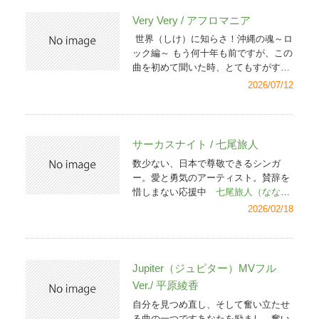
Very Very / アフロマニア
世界（しけ）に知らさ！沖縄の魂～ロ
ック編～ もう何十年も前ですが、この
曲を初めて聞いた時、とてもすがすが
しさを感じたことを覚えています。沖
2026/07/12
縄のバンドと知り、嬉しくそして、ど
んな方がヴォーカルなのだろうと思っ
たものです。 今、こうしてプロモーシ
ョンビデオを見ることができ、アップ
サーカスナイト / 七尾旅人
してくれた方に感謝申し上げます。ア
数少ない、日本で尊敬できるシンガ
フロマニアは解散してしまったそうな
ー。愛と勇気のアーティスト。賛辞を
のですが、またこの曲を視聴して元気
惜しまない応援中
七尾旅人（ななお
をもらいたいと思います。「何度でも
たびと）YouTubeチャンネル
応援中
2026/02/18
立ち上がるんだ」アフロマニア、にふ
七尾旅人 オフィシャルサイト
ぇーど（ありがとう）
Jupiter（ジュピター）MVフル
Ver./ 平原綾香
自分を見つめ直し、そして奮い立たせ
る曲の一つですあなたを励まし、奮い