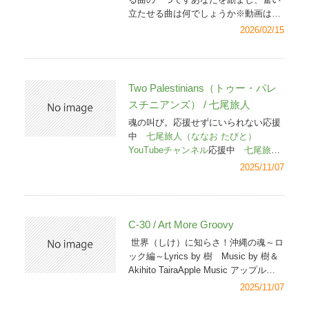
立たせる曲は何でしょうか※動画は基
本的に「YouTubeに使用を許可してい
2026/02/15
るライセンス所持者」の方のものを掲
載させてもらっています。
Two Palestinians（トゥー・パレ
スチニアンズ） / 七尾旅人
魂の叫び。応援せずにいられない応援
中
七尾旅人（ななお たびと）
YouTubeチャンネル
応援中
七尾旅人
オフィシャルサイト
2025/11/07
C-30 / Art More Groovy
世界（しけ）に知らさ！沖縄の魂～ロ
ック編～Lyrics by 樹 Music by 樹＆
Akihito TairaApple Music アップルミ
ュージック →
C-
2025/11/07
30
/ ArtMoreGroovyInstagram インス