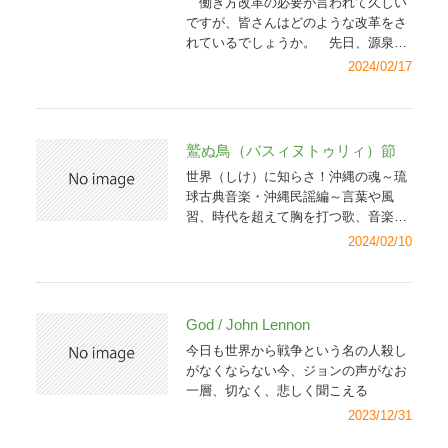
働き方改革の必要が言われて久しい
ですが、皆さんはどのような改革をさ
れているでしょうか。 先日、源泉所
得税のe-Taxダイレクト納付を行った
2024/02/17
のですが、半年に一度のことで「あ
れ、どうだったかな」と思うことが
度々あり、備忘録代わりにその手順を
書き残します。なお、e-Taxダイレク
鷲ぬ鳥（バスィヌトゥリィ）節
ト納付を行うには取引銀行にその届出
世界（しけ）に知らさ！沖縄の魂～琉
を事前に行う必要があります。それに
球古典音楽・沖縄民謡編～言葉や風
ついては別の機会に共有したいと思い
習、時代を超えて胸を打つ歌、音楽が
ます。納付額を算出後、e-Tax（国税
ある。「雄大」という言葉がふさわし
2024/02/10
電子申告・納税システム）サイトへ
い、八重山民謡の代表曲。座開きの舞
1. 納付額を算出したら、まずe-Taxサ
踊曲としてよく歌われます旧正月にす
イトへ行きます。
e-Taxサイトのリン
べての人に平和が訪れることを強く、
クはこちら
です。（確定申告データの
強く願います［バシントゥイ］
God / John Lennon
ネット送信は別の機会に共有したいと
思います）2. メインメニューから「各
今日も世界から戦争という名の人殺し
ソフト・コーナー」をクリックしま
がなくならない今、ジョンの声がなお
す。3. メニューが開きます。その中の
一層、切なく、悲しく聞こえる
「メッセージボックス等を確認する」
2023/12/31
から「e-Taxソフト（WEB版）」をク
リックします。まずここがポイントで