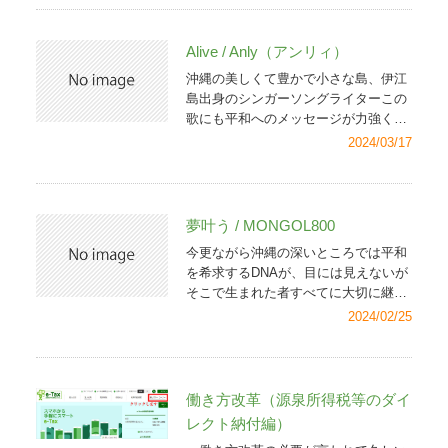
タグラム →
micaholic69
Alive / Anly（アンリィ）
沖縄の美しくて豊かで小さな島、伊江
島出身のシンガーソングライターこの
歌にも平和へのメッセージが力強くあ
ふれているおっさん、泣けてくるAnly
2024/03/17
公式サイトはこちら
夢叶う / MONGOL800
今更ながら沖縄の深いところでは平和
を希求するDNAが、目には見えないが
そこで生まれた者すべてに大切に継承
されていると思うのは果たして私だけ
2024/02/25
であろうか。それが文化芸術、ことさ
ら私たちの生活に欠くことのできない
音楽の世界で次々と大きな花を開かせ
るのではないだろうか まさに「メッセ
働き方改革（源泉所得税等のダイ
ージ」が私の中でこだまする
レクト納付編）