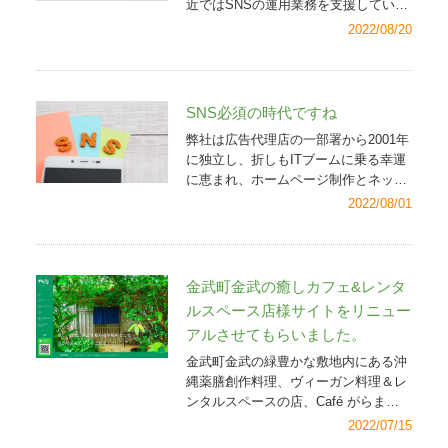
近ではSNSの運用業務を支援していま
加していくとのことです。公式ホーム
の発展のための新しい取り組みを考え
すが、そのほかクライアント企業のパ
ページとして公開されたのでホームペ
2022/08/20
てゆかなければならないでしょう。
ソコン管理のお手伝いもしています。
ージ作成ツールと併せて紹介します。
そして新しいことをするときは大抵問
企業の情報発信、広報活動においてイ
→
沖縄県読谷村にある陶磁器の製造・
題が起こります。それでも私たちは前
ンターネット戦略はとても重要であ
販売、工房 エクレシア
このブログ等
に進むしかありません。勝利とは後ろ
り、その業務はパソコンと切っても切
でぜひ多くの方に沖縄の景色や風土、
SNS必須の時代ですね
でなく、九分九厘、前方にあるからで
り離せず、自然とパソコンの購入や管
聖霊の風を感じることができる工房 エ
弊社は広告代理店の一部署から2001年
す。 新型コロナウイルスの流行やロシ
理の依頼をいただくことがあります。
クレシアの「器」（陶磁器）を知って
に独立し、折しもITブームに乗る幸運
アのウクライナ侵攻が示す通り、私た
パソコン購入後の技術的なお問い合わ
いただき、日々の生活の中で愛でてい
に恵まれ、ホームページ制作とネット
ちは先を見通すことのできない「不確
せで意外に多いのが「印刷が突然でき
ただければ嬉しく思います。私も今
広告を中心に売り上げを得ることがで
実性」の世にいます。しかしそんな中
2022/08/01
なくなった」というものです。備忘録
度、工房を訪れ商品を手に取ってこの
きるようになりました。 その後、不
でも古くて新しい知恵を求め、努力し
としてまとめてみました。なお操作手
ブログで紹介したいと思います。（近
動産会社様向けの物件情報登録システ
続け、仲間と助け合うことができれ
順はすべてWindows 10の場合です。
く直売店舗も併設オープンするとのこ
ムの企画・開発、そしてそれに続く不
ば、そしてそれが正しい道（選択）で
まさかのコンセント抜けやLANケーブ
とです）（ホームページ作成ツール）
動産情報サイト・
沖縄いー物件
の開設
あれば、必ず道は拓けると信じま
金武町金武の癒しカフェ&レンタ
ル抜けはないですか 「突然印刷がで
●アメーバーオウンドとは
と運営も時代に乗る幸運に恵まれ、事
す。 私の新しい取り組み、模索は始
きなくなった」を詳しく聞いてみると
https://www.amebaownd.com/
●作成事
ルスペース店様サイトをリニュー
業化に成功。雇用もできるようになり
まったばかりでこれから同僚らと企画
「昨日（または数時間前）までは印刷
例（すべてのカテゴリ）
アルさせてもらいました。
ました。最近ではクライアント様の
等のディスカッションが始まります。
できたが急に印刷ができなくなった」
https://www.amebaownd.com/categori
WebやSNSの運用業務を支援していま
必ず成し遂げる、という強い思いをも
金武町金武の緑豊かな敷地内にある沖
「プリンターがオフラインと表示され
es
「アメーバーオウンド」をはじ
す。今、最も感じるのはSNSによる情
って新商品、サービスを作っていきま
縄薬膳創作料理、ヴィーガン料理＆レ
る」といったもので、その原因の多く
め、活用しなければもったいないと思
報拡散の重要性です。そのSNSを活用
す。 勇気をもって、固定観念を打ち
ンタルスペースの店、Café がらまん
は、Wi-Fiやネット環境の接続トラブル
う、無料または安くて便利なITサービ
できる企業とそうでない企業の2極化
破り、思い立つ日が最良吉日、鉄は熱
じゃく様のホームページを弊社クライ
です。そのため先を急がれる方は以下
2022/07/15
スが世の中には結構な数あります。他
が今、進んでいます。それは売上の2
いうちに。皆さんの挑戦の先にもたく
アント様からのご紹介でリニューアル
は斜め読みでも大丈夫ですが、印刷が