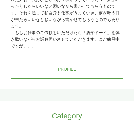
いただけると大変ありがたく思いま
そのため普段なかなか見ないだけでな
ったりしたらいいなと願いながら書かせてもらうもので
す。 そして、リニューアルにあたり
く、思考の死角にもなっています。ハ
す。それを通じて私自身も仕事がうまくいき、夢が叶う日
お世話になりましたCafé がらまんじ
ブやルーター、モデム等の電源ランプ
が来たらいいなと願いながら書かせてもらうものでもあり
ゃく様や制作スタッフ、その他ご協力
は消えていないか？必ず確認してくだ
いだいたお一人おひとりに心から感謝
ます。
さい。また異常がなく他の項目をチェ
いたします。ありがとうございまし
もしお仕事のご依頼をいただけたら「唐船ドーイ」を弾
ックしても解決しない場合は、ACア
た。簡単ではありますが報告させてい
ダプターやLANケーブルを違うコンセ
き歌いながらお話お伺いさせていただきます。まだ練習中
ただきます。※今回導入した機能等：
ントやポートがあれば挿し変えたりも
ですが。。。
常時SSL（情報の暗号化通信によるサ
してみてください。「まさか」と思わ
イトの安全対策）、スマホ対応、ブロ
ないで必ず試してみてください。また
グツール（ブログ・お知らせ）、
印刷ができないのは自分のPCだけ
Googleカレンダー埋め込み（営業日＆
か、他のPCもか？インターネット
PROFILE
空き状況確認）、オリジナルデザイ
（ホームページの表示やメールの送受
ン、写真・動画撮影
信）は問題ないかも確認してくださ
い。それにより問題の切り分けがで
き、エラー原因の特定が早くなりま
す。プリンターの「オフライン使用」
を解除する 自分のPCだけが印刷で
きない場合、何かのはずみによりその
Category
PCでプリンターが「オフライン使
用」になってしまっている可能性があ
ります。スマホが何かのはずみで「マ