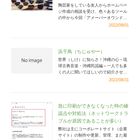
大により琉球古典芸能も過去2年間、
は毎日、ITに接した仕事をしており、
陶芸家をしている友人からホームペー
多くの公演が中止となっていました
ITを活用した業務の時間短縮はお手の
ジ作成の相談を受け、色々あるツール
が、少しずつ稽古や研修会、公演再開
ものです。まずは仕事をさらに効率化
の中から今回「アメーバーオウンド」
の動きが出てきました。私も11月は13
して時間を作ります。そして父のよう
を使って作成してはどうか？とアドバ
2022/09/01
日に宜野湾市文化祭と27日に中城村文
に農業の勉強を少しずつですが始めて
イスしました。理由は「シンプルでお
化祭、また12月11日には宜野湾市社会
いきます。時代は農業の分野でもロボ
しゃれなデザインが豊富」とそのサイ
福祉協議会主催のチャリティ芸能公演
ット技術や情報通信技術（ICT）を活
トでアピールされていたからです。友
に出させてもらうことになりました。
用した「スマート農業」という新しい
人はクリエイティブかつおしゃれなの
浜千鳥（ちじゅやー）
そのため毎日三線（めーなちさんし
概念のもと、大企業なら手を出したが
です。 その他にも「ページ数が10ペ
ん）の日々です。「三線日々好日（に
らないような冒険的、野心的なベンチ
世界（しけ）に知らさ！沖縄の心～琉
ージまで無料」「サイトをショップサ
ちにちこうじつ）」をお読みいただい
ャービジネスも生まれてきていま
球古典音楽・沖縄民謡編～一人でも多
イトに進化させることが可能」という
ている皆様にはぜひ公演にお足を運ん
す。 これまでビジネスでは長年「ヒ
くの人に聞いてほしいので紹介させて
点も他のホームページ作成ツールと比
でいただき、生の舞台をご鑑賞いただ
ト・モノ・カネ」が重要な経営資源で
もらいます （歌意） 1．旅は浜に宿を
2022/08/31
較していいなと思いました。
※画像ク
けるとさらに有難く思います。琉球古
したが、デジタル社会の下では「時
し 草の葉の枕 寝ても忘れられない 私
リックでホームページが開きます（別
典芸能は地味ではありますが、学べば
間・情報・データ」がより重要とされ
の親のお側 ※千鳥は浜にいてチ
画面）/主は陶器師・工房エクレシ
学ぶほどささいな日常、小さな幸せに
ています。また企業の形態も自由とな
ュイチュイと鳴いている 2．旅宿で目
ア 今回、私はツール利用のための
深い感謝と喜びがあふれます。皆様と
り、今、ビジネスのフレームワークが
覚め 枕をかたむけて 思い出すよ昔を
急に印刷ができなくなった時の確
「会員登録」（「Ameba新規登録」）
ぜひ共有できればと思います。応援の
完全に変わりつつあります。これはチ
そんな夜半の辛いことよ ※ 3．海を
の手伝いとお問い合わせフォームの設
認点や対処法（ネットワークトラ
程宜しくお願い致します。ご一緒させ
ャンスの時代です。 この「仕事日々
隔てていても 照る月はひとつ あの方
置、ほか一部アドバイスを行いました
てもらった三線地謡メンバーと記念撮
ブルが原因であることが多い）
好日（にちにちこうじつ）」の欄をお
も眺めているだろう 今日の空を ※
が、ページのほとんどは友人が自力で
影地謡リーダーによるお筝のチンダミ
読みの皆さんも日々、仕事で成果を上
弊社は主にコーポレートサイト（企業
作成しました。今後「よくある質問」
（調弦）確認の様子
げることを求められているはずです。
サイト）の制作や更新、管理、また最
や「お客様の声」といったページも追
経営者やリーダーであれば、特に会社