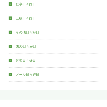
ナーモード」になってしまう感じで
仕事日々好日
す。プリンターの電源やケーブルにト
ラブルがなくても、プリンターが「オ
フライン使用」になっているとパソコ
三線日々好日
ンから「印刷する」という指令をプリ
ンターに送ろうとしても送れず、印刷
できません。そう滅多になりませんが
その他日々好日
以下の手順でプリンターが「オフライ
ン使用」になっていないかの確認と
「オフライン使用」になっていれば解
SEO日々好日
除してください。【プリンターの「オ
フライン使用」の解除方法】 1．画面
左下のWindowsマークをクリックし、
音楽日々好日
下から2番目に表示される歯車マーク
「設定」をクリックします。 2．開い
た画面で「デバイス」をクリックしま
メール日々好日
す。 3．画面左側のメニューから、
「プリンターとスキャナー」をクリッ
クし、「プリンターとスキャナー」欄
からいつも使用しているプリンターが
「オフライン」と表示されていればク
リックします。 4．「キューを開く」
をクリックし、ツールバー左上の「プ