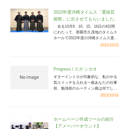
かに見てもらいながら同様に協力をお
願いしました。（ロケーションもよい
2022年度沖縄タイムス「選抜芸
畑です） 当初、父に代わり私が畑を
能祭」に出させてもらいました。
管理することに（父を除き）身内は反
去る10月8、10、15、16日の4日間
対でした。私の仕事はIT分野で、まさ
にわたって、那覇市久茂地のタイムス
に「畑違い」の話だからでした。ただ
ホールで2022年度の沖縄タイムス選抜
でさえやること山積なのに、しかも単
芸能祭が開催されました。新型コロナ
に管理だけでなく、仕事の一つとす
2022/10/23
ウイルスの影響で3年ぶりとなる今回
る、そんなことが「畑」についてずぶ
の選抜芸能祭には、5月～8月に審査の
の素人である私に本当にできるのか、
あった、三線や筝曲などの6部門の伝
身内ならではの辛辣な意見もありまし
統芸能選考会の入賞者を中心に約180
た。 確かに新事業を立ち上げ、それ
Progress / スガ シカオ
人が出演しました。今年度はいずれの
を成功させるというのは並み大抵のこ
ギターイントロが印象的な、私のやる
部門も過去にない、コロナ禍での稽古
とではありません。私に対し本業をも
気スイッチを入れる一曲あなたの仕事
環境不足とそれに伴う緊張という、特
っと頑張れ、というのももっともで
前、勉強前のルーティン曲は何でしょ
に苦しい中での試験を突破した入賞者
す。しかし、働く者なら自己のスキル
うか
2022/10/16
の方々でことさら喜びがあふれる舞台
アップをはじめ、会社の発展のために
でした。 不肖ながら私も過年度の入
常に何か新しい取り組みを考え、行動
賞者として15、16日の両日、器楽合奏
に移さなければなりません。まして経
「鶴亀」の三線地謡（じかたと読み、
営者ならなおさら考え、行動しなけれ
ホームページ作成ツールの紹介
またじうてーとも言います）で出させ
ばなりません。決断と責任、それが経
てもらいました。 新型コロナ感染拡
営者の仕事ともいえます。 幸い、私
【アメーバーオウンド】