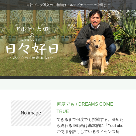
自社ブログ導入のご相談はアルテピナコテーク沖縄まで
何度でも / DREAMS COME
TRUE
できるまで何度でも挑戦する。諦めた
ら終わる※動画は基本的に「YouTube
に使用を許可しているライセンス所持