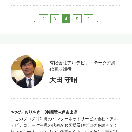
のホームページ作成ツールについても
極化につながります。SNSの活用とは
さんの笑顔の花が咲きますように。あ
させてもらいました。
※画像クリック
突然できなくなる原因は大きく分け、
よいのがあれば紹介していきたいと思
戦略と呼べるほど難しいものは何もあ
なたが成長の日々を歩めることを心か
でホームページが開きます（別画
次の3つのどれかに分類できます。・
います。 変化＝チャンスの時代、個
りません。やるかやらないかです。も
ら願っています。頼れる仕事の同僚
面） Café がらまんじゃく様は2009
電源やケーブルのトラブル・Wi-Fi（無
人でもこのような無料のホームページ
2
3
4
5
6
prev
next
う一言加えるとしたら「顔」が見える
中、高校の同級生であり、仕事の提携
年11月にオープンした、「医食同源」
線LAN）やネット環境の接続トラブ
作成ツールを利用してオリジナルブロ
か、見えないかです。どちらを信用す
先であり、また牧師でもある友人から
「地産地消」にこだわり、忘れ去られ
ル・プリンター本体のトラブル まず
グやサイトを作り、自分の強みをさら
るか、親近感を持つか。自明ではない
励ましの言葉をもらいました。同じ
た沖縄の長寿食・伝統料理をベースに
印刷エラーの中で、思わぬ落とし穴と
に発揮、発信してはいかがでしょう
でしょうか。 弊社自ら、デジタル時
く、中高の同級生である友人がお肉を
島米と地の野菜、旬の野草を中心にし
いうのが「電源やケーブルのトラブ
か。副業が可能ならネット通販を手軽
代を、変化の時代を生き抜く企業とし
焼くのを手伝ってくれました。深
た「命のごはん」を通してお客様に元
ル」 です。ハブ（集線装置）やルータ
に始めることもできます。弊社が事業
てSNSに代表されるデジタルツールの
謝。 参加者全員での記念撮影
気と癒しをお届けする、隠れ家的な健
ー、モデムのACアダプターが何かの
化、デジタルツール活用のお手伝いを
活用事例の情報発信を強化していきま
康・古民家カフェです。丹精込めて用
はずみでコンセントから抜けていない
行います。些細なことでもお気軽にご
す。●LINE公式アカウントをはじめま
有限会社アルテピナコテーク沖縄
意された料理はシンプルながらも心震
でしょうか。同様にパソコンとハブや
相談ください。あなたが成長の日々を
した。よろしければ友だち追加くださ
えたお客様が「慈悲深い料理だ」と涙
代表取締役
ルーター、またはプリンターをつなぐ
歩めることを心から願っています。
い！（友だち追加をポチっとクリッ
を流し、食されたそうです。 また沖
インターネット用の線（LANケーブル
大田 守昭
ク）
サポートの依頼やお困りごとの相
縄独自の木造赤瓦の建物と広々とし
といいます）が、これも何かのはずみ
談、各サービスへの質問等、メールや
た、庭の豊かな在来の草花は懐かしい
に抜けていないでしょうか。PC側と
電話以外にLINE公式アカウントからも
心のふるさとを感じさせ、身心の癒し
ハブまたはプリンター側の背面、側面
受け付け致します。
の場所となっています。 新型コロナ
に付いているLANポート（ソケット）
ウイルスなどの事情によりしばらく閉
をそれぞれ確認してみてください。
店しておりましたが、再び営業を再開
ACアダプターやLANケーブルはそう簡
おおた もりあき 沖縄県沖縄市出身
されました。またあらたにレンタルス
単に抜けるものではないですが、ハブ
このブログは沖縄のインターネットサービス会社・アル
ペースの営業も開始されました。この
やルーター等は目の届かない場所や離
テピナコテーク沖縄の代表がお客様及びブログを読んでく
ブログを読まれた皆さん、足を運んで
れた場所に設置していることが多く、
れた方お一人おひとりのお仕事がうまくいったり、夢が叶