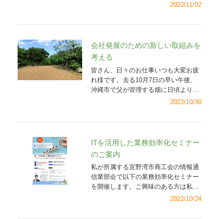
者」の方のものを掲載させてもらって
2022/11/02
います。
会社発展のための新しい取組みを
考える
皆さん、日々のお仕事いつも大変お疲
れ様です。去る10月7日の早い午後、
沖縄市で父が管理する畑に日頃より父
が懇意にさせていただいている方達、
2022/10/30
また近所に住んでいる私の友人達を招
いての野外バーベキューを行いまし
た。 仕事引退後、約20年近く野菜づ
くりをしてきた父に代わり、今後は私
ITを活用した業務効率化セミナー
が畑を管理することになり、その報告
のご案内
が主たる目的でした。また私が会社の
私が所属する宜野湾市商工会の情報通
代表をさせてもらっていることから、
信業部会で以下の業務効率化セミナー
この畑を活用した、新しい自社サービ
を開催します。ご興味のある方は私ま
スを開発したい旨も併せて話させても
でお気軽にご連絡ください。
画像ク
らい、参加者にそのための知恵を貸し
2022/10/24
リックでPDFが開きます。
てもらえるようお願いしました。仕事
の同僚や提携先にも声をかけ、畑をじ