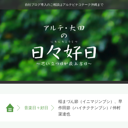
自社ブログ導入のご相談はアルテピナコテーク沖縄まで
稲まづん節（イニマジンブシ）、早
音楽日々好日
作田節（ハイチクテンブシ）/ 仲村
渠達也