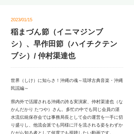
2023/01/15
稲まづん節（イニマジンブ
シ）、早作田節（ハイチクテン
ブシ）/ 仲村渠達也
世界（しけ）に知らさ！沖縄の魂～琉球古典音楽・沖縄
民謡編～
県内外で活躍される沖縄の誇る実演家、仲村渠達也（な
かんだかり たつや）さん。多忙の中でも同じ会員の湛
水流伝統保存会では事務局長として会の運営を一手に切
り盛りし、他流会派でも同様に汗を流される姿をわずか
ながら知る者として何度でも視聴したい動画です。