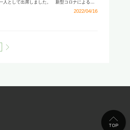
てしまう感じです。プリンターの電源やケーブル
スペースの営業も開始されました。このブログを
一人として出席しました。 新型コロナによる活
リンターが「オフライン使用」になっているとパ
でいただけると大変ありがたく思います。 そし
昨年一年間、部会長を中心に取り組んできた事業
2022/04/16
いう指令をプリンターに送ろうとしても送れず、
世話になりましたCafé がらまんじゃく様や制作
について出席者で審議を行い、いずれも無事承認
になりませんが以下の手順でプリンターが「オフ
だいたお一人おひとりに心から感謝いたします。
事業計画においては、コロナ禍の厳しい社会、経
いかの確認と「オフライン使用」になっていれば
簡単ではありますが報告させていただきます。※
ちは部会員同士、また全会員同士が共に支え合
ンターの「オフライン使用」の解除方法】 1．画
SSL（情報の暗号化通信によるサイトの安全対
ない。また当部会にはすべての会員に対し、IT事
クをクリックし、下から2番目に表示される歯車マーク
ール（ブログ・お知らせ）、Googleカレンダー
ion Technology＝情報技術）を活用した大きな働きが
next
。 2．開いた画面で「デバイス」をクリックしま
況確認）、オリジナルデザイン、写真・動画撮影
そのようなことを出席者一同、確認し合いまし
ューから、「プリンターとスキャナー」をクリック
ている部会のLINE公式アカウントの開設を急ぎ、
ナー」欄からいつも使用しているプリンターが
方の意見を求めながら、ホームページに代表され
ていればクリックします。 4．「キューを開く」
化、デジタル化推進策を商工会とタッグを組み、宜
左上の「プリンター」をクリックします。 5．
おひとりに寄り添いながら提案して参りたいと思
で使用する」にチェックが入っているはずなので
で使用する」の個所をクリックします。そして再
リンター」と進み、「プリンターをオフラインで
えていたら解除成功です。印刷できるか確認して
Fiルーターの再起動を試してください 印刷エラー
Wi-Fiやネット環境の接続トラブル」です。あく
に印刷ができなくなった時はネットワークのトラ