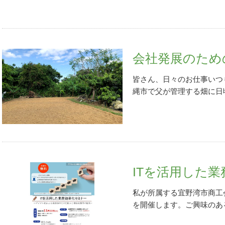
あり、これは「大変なこと
なくすべてブラウザを閉じ
か及びませんが、三線と出
す）、すぐに以前利用した
これで本当に「働き方改革
暗い海の底に沈んだような
テムを思い出し、提案しま
に新しいソフトウェアのイ
告でした。三線の話は「
三
ームページ作成が始まりま
ほどかかります。記事が長く
題に戻ります。ホームペー
ような1ページだけのホー
は続きます（笑）「公的個
部を持ち、会員約1,700
会社発展のため
です。今回の先輩のように
ストールが必要…云々」と
が、十分な覚悟と計画がな
たい方におすすめで、具体
まま「次へ」をクリックしま
理事会で訴えさせてもらっ
皆さん、日々のお仕事いつ
よいでしょう。なお、ペラ
フト（WEB版）」事前準
村流保存会のさらなる存在
縄市で父が管理する畑に日
ムページが開きます（別画
クリックします。一応、マ
信3）価値ある情報の長期
た近所に住んでいる私の友
成できる、といっても載せ
（WEB 版）事前準備セ
リズムの証（あかし）5）
た。 仕事引退後、約20
私には12月初旬に開催さ
す。さて、ここからが本番
し7）印刷 ・郵送物にか
が畑を管理することになり
きもありお互い多忙を極め
アップがすべて完了しました
設に慎重な意見もあったよ
代表をさせてもらっている
ヤリングシートに回答をも
フト（WEB版）」画面（
いて承認をいただくことが
スを開発したい旨も併せて
会いしての打ち合わせは1
お会いしたかったです。お
様のホームページ開設とい
てもらえるようお願いしま
ITを活用した
ージを公開することができ
イン」がクリックできるの
幸盛会長はじめ執行部また
かに見てもらいながら同様
らも内容を充実させていき
は「利用者識別番号・暗証
す。縦書きデザインと英語
畑です） 当初、父に代わ
私が所属する宜野湾市商工
今日も成長の日々を歩めま
なんなくクリアーしましょ
ですが、縦書きのデザイン
対でした。私の仕事はIT
を開催します。ご興味のあ
号」でログイン派です！！
海外にも多くいるため英語
でさえやること山積なのに
ックでPDFが開きます。
開始）」6. メインメニュ
きにうまく変換、表示でき
る、そんなことが「畑」に