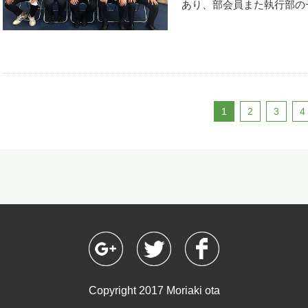
で「マナーモード」になっ
た。またあらたにレンタル
あり、部会員また執行部の
にトラブルがなくても、プ
読まれた皆さん、足を運ん
動の制限はありましたが、
ソコンから「印刷する」と
て、リニューアルにあたりお
の報告と新年度の事業計画
印刷できません。そう滅多
スタッフ、その他ご協力い
となりました。 新年度の
ライン使用」になっていな
ありがとうございました。
済環境の今だからこそ私た
解除してください。【プリ
今回導入した機能等：常時
い、助け合わなければなら
面左下のWindowsマー
策）、スマホ対応、ブログツ
業者らしくIT（Informat
1
2
3
4
「設定」をクリックします
埋め込み（営業日＆空き状
より一層求められている、
す。 3．画面左側のメニ
た。まずは現在準備を進め
し、「プリンターとスキャ
次に部会員を中心に多くの
「オフライン」と表示され
る営業や様々な業務のIT
をクリックし、ツールバー
野湾市商工会の会員お一人
「プリンターをオフライン
います。
「プリンターをオフライン
度「キューを開く」→「プ
使用する」のチェックが消
ください。【対処1】Wi-
の原因でもっとも多いのが「
Copyright 2017 Moriaki ota
まで私の経験上ですが、急