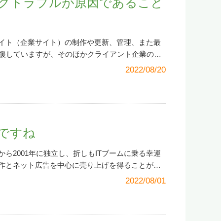
クトラブルが原因であること
」をクリックします。 16. 「即時通知の確認」
う。 そして新しいことをするときは大抵問題が
問」や「お客様の声」といったページも追加して
す。「受信通知の確認」をクリックします。17.
ちは前に進むしかありません。勝利とは後ろでな
ームページとして公開されたのでホームページ作
通知）」画面が別窓で開きます。ここまで来れば
からです。 新型コロナウイルスの流行やロシアの
す。→
沖縄県読谷村にある陶磁器の製造・販売、
です。（「即時通知の確認」（送信完了）画面は
、私たちは先を見通すことのできない「不確実
イト（企業サイト）の制作や更新、管理、また最
グ等でぜひ多くの方に沖縄の景色や風土、聖霊の
ラウザのタブの「×」で閉じます） 最後に、ダイ
そんな中でも古くて新しい知恵を求め、努力し続
支援していますが、そのほかクライアント企業のパ
房 エクレシアの「器」（陶磁器）を知っていただ
知（納付区分番号通知）」画面を下に見ていくと「ダ
できれば、そしてそれが正しい道（選択）であれ
ています。企業の情報発信、広報活動においてイ
2022/08/20
ていただければ嬉しく思います。私も今度、工房
ので「今すぐに納付される方」をクリックしま
ます。 私の新しい取り組み、模索は始まったば
重要であり、その業務はパソコンと切っても切り
のブログで紹介したいと思います。（近く直売店
納付 内容確認」画面になります。「上記内容を確認
画等のディスカッションが始まります。必ず成し
購入や管理の依頼をいただくことがあります。パ
ことです）（ホームページ作成ツール）●アメーバ
「納付」をクリックします。 20. 「受信通知
もって新商品、サービスを作っていきます。 勇
問い合わせで意外に多いのが「印刷が突然できな
www.amebaownd.com/
●作成事例（すべてのカテゴ
面になり、「送信された納付内容に基づき、登録
ち破り、思い立つ日が最良吉日、鉄は熱いうち
。備忘録としてまとめてみました。なお操作手順
wnd.com/categories
「アメーバーオウンド」をは
です。」と表示されます。「閉じる」をクリック
たくさんの笑顔の花が咲きますように。あなたが
の場合です。まさかのコンセント抜けやLANケーブル抜
たいないと思う、無料または安くて便利なITサー
代ですね
でした！！ 補足. 登録口座でネットバンキング
心から願っています。頼れる仕事の同僚中、高校
刷ができなくなった」を詳しく聞いてみると「昨
あります。他のホームページ作成ツールについて
納付による登録口座からの引き落としが完了した
携先であり、また牧師でもある友人から励ましの
は印刷できたが急に印刷ができなくなった」「プ
いきたいと思います。 変化＝チャンスの時代、
ら2001年に独立し、折しもITブームに乗る幸運
念のため、ネットバンキングにログインして、入
く、中高の同級生である友人がお肉を焼くのを手
示される」といったもので、その原因の多くは、
ホームページ作成ツールを利用してオリジナルブ
作とネット広告を中心に売り上げを得ることがで
ましょう。（e-Taxダイレクト納付のまとめ、留
 参加者全員での記念撮影
続トラブルです。そのため先を急がれる方は以下は斜
の強みをさらに発揮、発信してはいかがでしょう
その後、不動産会社様向けの物件情報登録システ
納付システムは、受付システムから「納付情報登録依
2022/08/01
印刷が突然できなくなる原因は大きく分け、次の3
通販を手軽に始めることもできます。弊社が事業
れに続く不動産情報サイト・
沖縄いー物件
の開設
」するという、大きく分けると二段階の流れにな
・電源やケーブルのトラブル・Wi-Fi（無線
お手伝いを行います。些細なことでもお気軽にご
恵まれ、事業化に成功。雇用もできるようになり
。（感想）大手の企業は確定申告書のネット送信
続トラブル・プリンター本体のトラブル まず印刷
長の日々を歩めることを心から願っています。
ント様のWebやSNSの運用業務を支援していま
行っているのでしょうが、中小企業や特に小規模
し穴というのが「電源やケーブルのトラブル」 で