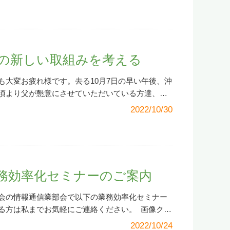
になった」（ガクガク）と思いましたが（冗談で
「実施済み（次へ）」をクリックします。さて、
会っていなければ困難だらけの人生…私のそれは
ことがある「ペライチ」というホームページシス
」になるのでしょうか（笑）すると、以下のよう
日々だったと、恐らく思います。今日は仕事の報
した。先輩からすぐに採用OKの返事をもらい、ホ
ンストールが始まります。すべて終わるのに約5分
線日々好日
」をお読みいただけると幸いです。本
した。ほっ… ペライチは名前の通り、チラシの
なってすみません<(_ _)>が、まだセットアップ
ジで目指す目標 野村流保存会は国内外に12の支
ムページを誰でも早く、簡単に作成できるサービス
人認証局を利用する方は、JPKI利用ソフトのイン
人を有する団体です。人数の大小の話ではないのです
の新しい取組みを考える
、ホームページ作成にかかる手間と費用を減らし
出ますが、「いいえ、インストールしません」の
くてはホームページ開設は失敗してしまいます。
的には、起業や副業を開始する方が利用するのに
す（なんやねん…）。これでようやく「e-Taxソ
たのは以下の項目、プラスアルファでした。1）野
も大変お疲れ様です。去る10月7日の早い午後、沖
イチは基本的に有料です。
※画像クリックでホー
備セットアップがすべて完了しました。「完了」を
感の確立2）最新情報からこれまでの歩みまでを発
頃より父が懇意にさせていただいている方達、ま
面） さて、ホームページが誰でも早く簡単に作
ニュアルもあったので紹介します。
保存（アーカイブ）4）信頼性とプロフェッショナ
人達を招いての野外バーベキューを行いまし
e-Tax ソフト
2022/10/30
たい情報の原稿や写真がまずは必要です。先輩と
ットアップ（インストールマニュアル）はこちら
グローバルなアクセス可能性6）会員増強への後押
年近く野菜づくりをしてきた父に代わり、今後は私
で
れる、大きなクリスマスチャリテイーイベントの働
です（笑）。頑張りましょう。「事前準備セット
かるコストの削減、等 理事会ではホームページ開
、その報告が主たる目的でした。また私が会社の
ていたため、メールを使い、ホームページ作成ヒ
」の「完了」をクリックすると、再び「e-Taxソ
うですが、最終的には費用をはじめ提案内容につ
ことから、この畑を活用した、新しい自社サービ
らう形でホームページ作成を進めました。直接お
ようこそ画面）が表示されます。感動の再会…再び
できました。今回、歴史ある団体・野村流保存会
話させてもらい、参加者にそのための知恵を貸し
回で、GOサインが出てから実質一か月でホームペ
元気でしたか。私はなんとか元気です。5.「ログ
う、大変貴重な機会をいただくことができ、宮城
した。仕事の同僚や提携先にも声をかけ、畑をじ
業務効率化セミナーのご案内
ました。ただホームページに完成はなく、これか
でクリックします。 「マイナンバーカード」また
理事・評議員の皆様には心から感謝申し上げま
に協力をお願いしました。（ロケーションもよい
ますがまずはご報告させてもらいます。あなたが
番号」情報のいずれかでログインします。これは
表示へのチャレンジ 今回、デザイン面では一部
り私が畑を管理することに（父を除き）身内は反
会の情報通信業部会で以下の業務効率化セミナー
すように
う。ちなみに私は「利用者識別番号」と「暗証番
に初めて挑戦しました。また古典音楽の愛好者は
分野で、まさに「畑違い」の話だからでした。ただ
る方は私までお気軽にご連絡ください。
画像クリ
 まずポイントは「納付情報登録依頼（納付手続の
表示も行いました。日本語の縦書きを英語の横書
、しかも単に管理だけでなく、仕事の一つとす
2022/10/24
ーから「申告・申請・納税」をクリックします。 7.
るか心配でしたが、デザイナーが今回も頑張って
ついてずぶの素人である私に本当にできるのか、