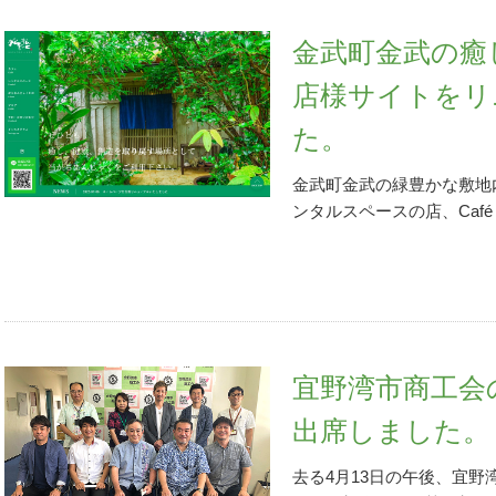
す。今、最も感じるのはS
事業者の場合、このような
す。ハブ（集線装置）やル
できる企業とそうでない企
うのは嫌ですが）コンビニ
金武町金武の癒
コンセントから抜けていな
化につながります。SNS
企業や小規模事業者は確か
ー、またはプリンターをつ
ません。やるかやらないか
店様サイトをリ
ると思いますが、それ以上
ます）が、これも何かのは
か、見えないかです。どち
はプリンター側の背面、側
た。
でしょうか。 弊社自ら、
れ確認してみてください。
てSNSに代表されるデジ
ものではないですが、ハブ
金武町金武の緑豊かな敷地
す。●LINE公式アカウン
設置していることが多く、
ンタルスペースの店、Caf
い！（友だち追加をポチっ
死角にもなっています。ハ
ント様からのご紹介でリニ
談、各サービスへの質問等
ないか？必ず確認してくだ
ホームページが開きます（別画
受け付け致します。
解決しない場合は、ACア
にオープンした、「医食同
があれば挿し変えたりもし
の長寿食・伝統料理をベー
してみてください。また印
のごはん」を通してお客様
か？インターネット（ホー
民家カフェです。丹精込め
宜野湾市商工会
も確認してください。それ
客様が「慈悲深い料理だ」
が早くなります。プリンタ
の木造赤瓦の建物と広々と
出席しました。
けが印刷できない場合、何
さとを感じさせ、身心の癒
イン使用」になってしまっ
などの事情によりしばらく
去る4月13日の午後、宜