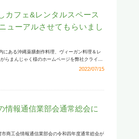
NSによる情報拡散の重要性です。そのSNSを活用
手間と時間がかかるのであれば（銀行で並んで払
ーター、モデムのACアダプターが何かのはずみで
業の2極化が今、進んでいます。それは売上の2極
で払うケースが多いのではないでしょうか。中小
しカフェ&レンタルスペース
いでしょうか。同様にパソコンとハブやルータ
の活用とは戦略と呼べるほど難しいものは何もあり
にもっと勉強してITリテラシーを上げる必要はあ
なぐインターネット用の線（LANケーブルといい
です。もう一言加えるとしたら「顔」が見える
ニューアルさせてもらいまし
にシステムの問題が大きいと私は強く思います。
ずみに抜けていないでしょうか。PC側とハブまた
らを信用するか、親近感を持つか。自明ではない
面に付いているLANポート（ソケット）をそれぞ
デジタル時代を、変化の時代を生き抜く企業とし
ACアダプターやLANケーブルはそう簡単に抜ける
タルツールの活用事例の情報発信を強化していきま
やルーター等は目の届かない場所や離れた場所に
内にある沖縄薬膳創作料理、ヴィーガン料理＆レ
トをはじめました。よろしければ友だち追加くださ
そのため普段なかなか見ないだけでなく、思考の
é がらまんじゃく様のホームページを弊社クライア
とクリック）
サポートの依頼やお困りごとの相
ブやルーター、モデム等の電源ランプは消えてい
ューアルさせてもらいました。
※画像クリックで
2022/07/15
、メールや電話以外にLINE公式アカウントからも
さい。また異常がなく他の項目をチェックしても
面） Café がらまんじゃく様は2009年11月
ダプターやLANケーブルを違うコンセントやポート
源」「地産地消」にこだわり、忘れ去られた沖縄
てみてください。「まさか」と思わないで必ず試
スに島米と地の野菜、旬の野草を中心にした「命
刷ができないのは自分のPCだけか、他のPCも
に元気と癒しをお届けする、隠れ家的な健康・古
ムページの表示やメールの送受信）は問題ないか
て用意された料理はシンプルながらも心震えたお
の情報通信業部会通常総会に
により問題の切り分けができ、エラー原因の特定
と涙を流し、食されたそうです。 また沖縄独自
ーの「オフライン使用」を解除する 自分のPCだ
した、庭の豊かな在来の草花は懐かしい心のふる
かのはずみによりそのPCでプリンターが「オフラ
しの場所となっています。 新型コロナウイルス
ている可能性があります。スマホが何かのはずみ
閉店しておりましたが、再び営業を再開されまし
野湾市商工会情報通信業部会の令和四年度通常総会が