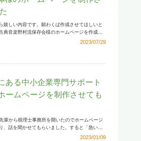
ます）2. メインメニューから「各ソフト・コーナ
. メニューが開きます。その中の「メッセージボッ
た
-Taxソフト（WEB版）」をクリックします。まず
ら嬉しい内容です。願わくば作成させてほしいと
 「e-Taxソフト（WEB版）」というページが別画面
門、現る＞＞ しかし、約半年ぶりの訪問のため
古典音楽野村流保存会様のホームページを作成さ
結果」という別窓（以下参照）が出てきて「事前
クリックでホームページが開きます（別画面）
2023/07/29
バツ）になります。「ようこそ」じゃなかったんか
ほしいと願っていた理由は、私が野村流保存会の
がら「事前準備へ」の文字をクリックします。や
は、歌三線は下手ですが…ホームページ作成は得
いようです。一方で「どんだけ納税すればいいん
です（笑）。 歌は心の糧、暮らしの憩い、時の
民の声を代弁させてもらいます（笑）。 幸いに
典音楽ファンおなじみのRBCiラジオ「ふるさとの
面が出なかった方は、以下は飛ばして「5.「ログ
ズがありますが、三線は私にとってまさにその言
にある中小企業専門サポート
で…」からお読みください。「事前準備へ」をク
は古典音楽をこよなく愛する一人ひとりからなる
ジに移動します。「事前準備セットアップ」のと
です、と堂々胸を張ってと言うことができます。
ホームページを制作させても
るとパソコンの恐らく「ダウンロード」というフ
）。この古典音楽愛、三線愛を伝えようと自分で
Esetup.exe」とファイルがあるのでそれをダブルク
グで情報発信してきましたが、いつも活動している
リがデバイスに許可しますか」というメッセージ
磋琢磨する仲間の皆さんと古典音楽愛をこれから
る先輩から税理士事務所を開いたのでホームページ
ックします。すると、以下の別窓が出てくるので
の喜びです。 このブログのファン（1人くらいは
り、話を聞かせてもらいました。すると「急いで
を確認して「インストール」をクリックします。
と思いますが、三線は私の癒しです。稽古は至福
あることから「1ページだけでよい」という要望が
2023/01/09
させる必要があります。云々」と出るので、仕方
時です。この道の多くの先人、先輩方には遥か遥