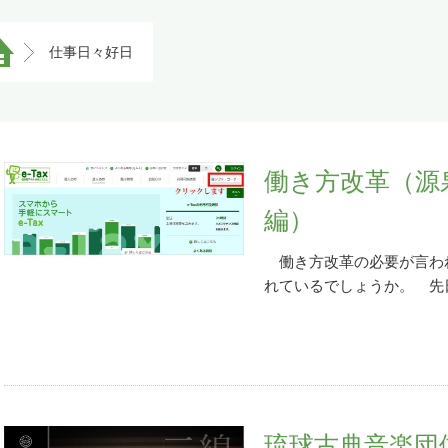
仕事日々好日
働き方改革（源
編）
働き方改革の必要が言わ
れているでしょうか。 先日
ですが、半年に一度のこと
り、備忘録代わりにその手順
行うには取引銀行にその届
別の機会に共有したいと思い
納税システム）サイトへ1.
す。
e-Taxサイトのリンク
琉球古典音楽団