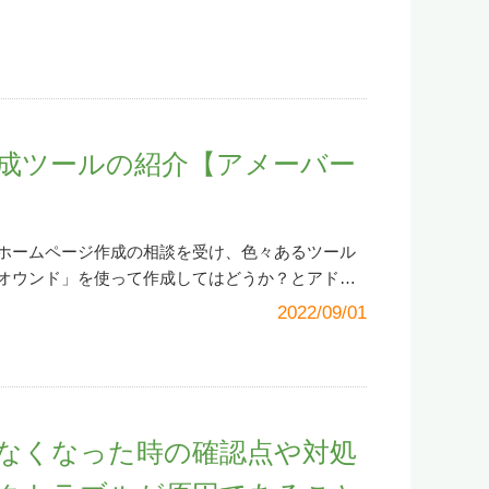
新規作成」で「操作に進む」をクリックします。
れました。感謝です。他に重厚感のあるデザイン
もありました。 確かに新事業を立ち上げ、それ
）の場合のダイレクト納付も同じです。8. 「作成
ンツ（情報の中身）では、野村流保存会の目的お
み大抵のことではありません。私に対し本業をも
申請・納税」から「納付情報を登録する」の「納
についてできるだけ親しみやすく触れられるよう
っともです。しかし、働く者なら自己のスキルア
の開始）」をクリックします。私が納付するんで
コンテンツの充実やスマートフォンへの対応等ま
のために常に何か新しい取り組みを考え、行動に
覚えましょう。ポイントの一つです。
りますが、執行部また会員の皆さんの支援をいた
まして経営者ならなおさら考え、行動しなければ
9. 次に「提
道府県の提出先税務署名を選び、「次へ」をクリ
の様々な情報発信を通して、私たちを魅了する古
それが経営者の仕事ともいえます。 幸い、私は
成ツールの紹介【アメーバー
「作成方法の選択」で「新規に納付情報登録依頼を作
でも多くの方にお伝えできればと思います。応援
ており、ITを活用した業務の時間短縮はお手のも
リックします。11. 次に「申告書等の作成（新規
す。
に効率化して時間を作ります。そして父のように
「税目」を選択メニューから選びます。「源泉所得税
が始めていきます。時代は農業の分野でもロボッ
ホームページ作成の相談を受け、色々あるツール
）」を選択します。「不納付加算税」（納付期限
CT）を活用した「スマート農業」という新しい概念
オウンド」を使って作成してはどうか？とアドバ
の場合も同じです。選んだら「次へ」をクリック
したがらないような冒険的、野心的なベンチャー
ンプルでおしゃれなデザインが豊富」とそのサイ
書等の作成（新規作成）2/3」で「課税期間（自）」
ます。 これまでビジネスでは長年「ヒト・モ
2022/09/01
らです。友人はクリエイティブかつおしゃれなの
ぞれ埋め、「申告区分」の選択メニューから「告
源でしたが、デジタル社会の下では「時間・情
ジ数が10ページまで無料」「サイトをショップサ
ックします。12. 「申告書等の作成（新規作成）
されています。また企業の形態も自由となり、
能」という点も他のホームページ作成ツールと比
」等）を入力後、「次へ」をクリックします。不納付
ークが完全に変わりつつあります。これはチャン
。
※画像クリックでホームページが開きます（別
」に納付額を入力します（「加算税区分」は「不
事日々好日（にちにちこうじつ）」の欄をお読み
エクレシア 今回、私はツール利用のための「会員
す。14. 「入力内容の確認・訂正」画面になりま
果を上げることを求められているはずです。経営
なくなった時の確認点や対処
登録」）の手伝いとお問い合わせフォームの設置、ほ
をクリックします。 15. 「受付システムへの送
に会社の発展のための新しい取り組みを考えてゆ
したが、ページのほとんどは友人が自力で作成し