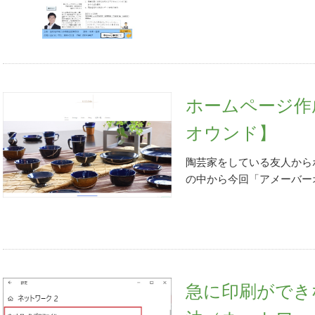
「申告・申請・納税」の「
色々調べながら実現してく
身内ならではの辛辣な意見
※以下、「不納付」（滞納
を心がけました。 コンテ
を成功させるというのは並
手続きの選択」で「申告・
よび活動内容と先達の歩み
っと頑張れ、というのもも
付情報登録依頼（納付手続
気を配ったつもりです。 
ップをはじめ、会社の発展
すよ、という証明のためと
だまだこれからの部分もあ
移さなければなりません。
出先税務署の入力」で各都
だきながら、野村流保存会
なりません。決断と責任、
ホームページ作
ックします。 10. 次に
典音楽のすばらしさを一人
毎日、ITに接した仕事をし
オウンド】
成する」を選び「次へ」をク
の程宜しくお願い致しま
のです。まずは仕事をさら
作成）1/3」で納付する
農業の勉強を少しずつです
陶芸家をしている友人から
及復興特別所得税（告知分
ト技術や情報通信技術（I
の中から今回「アメーバー
までに納付できなかった）
のもと、大企業なら手を出
イスしました。理由は「シ
します。12. 次に「申告
ビジネスも生まれてきてい
トでアピールされていたか
「課税期間（至）」をそれ
ノ・カネ」が重要な経営資
です。 その他にも「ペー
知」を選び、「次へ」をクリ
報・データ」がより重要と
イトに進化させることが可
3/3」で納付額（「本税
今、ビジネスのフレームワ
較していいなと思いました
加算税の場合は、「加算税
スの時代です。 この「仕
画面）/主は陶器師・工房
納付」を選択）。もう一息で
の皆さんも日々、仕事で成
急に印刷ができ
登録」（「Ameba新規
す。訂正がなければ「次へ」
者やリーダーであれば、特
か一部アドバイスを行いま