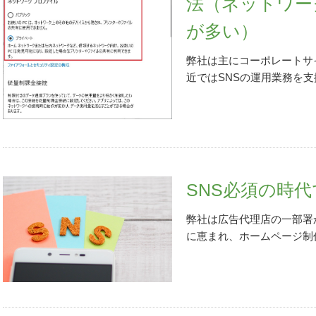
法（ネットワー
信」画面になります。「送信
かなければならないでしょ
ました。今後「よくある質
（送信完了）画面になりま
起こります。それでも私た
が多い）
いくとのことです。公式ホ
「受信通知（納付区分番号
く、九分九厘、前方にある
成ツールと併せて紹介しま
九分九厘も終わったも当然
ウクライナ侵攻が示す通り
弊社は主にコーポレートサ
工房 エクレシア
このブロ
「ログアウト」するか、ブ
性」の世にいます。しかし
近ではSNSの運用業務を
風を感じることができる工
レクト納付18. 「受信通
け、仲間と助け合うことが
ソコン管理のお手伝いもし
き、日々の生活の中で愛で
イレクト納付」と出てくる
ば、必ず道は拓けると信じ
ンターネット戦略はとても
を訪れ商品を手に取ってこ
す。 19. 「ダイレクト
かりでこれから同僚らと企
離せず、自然とパソコンの
舗も併設オープンするとの
済み」にチェックを入れて、
遂げる、という強い思いを
ソコン購入後の技術的なお
ーオウンドとは
https://
（納付区分番号通知）」画
気をもって、固定観念を打
くなった」というものです
リ）
https://www.amebao
口座より引き落とし処理中
に。皆さんの挑戦の先にも
はすべてWindows 10
じめ、活用しなければもっ
SNS必須の時
して終了です。大変お疲れ様
成長の日々を歩めることを
けはないですか 「突然印
ビスが世の中には結構な数
をしていれば、ダイレクト
の同級生であり、仕事の提
日（または数時間前）まで
もよいのがあれば紹介して
弊社は広告代理店の一部署か
かがすぐに確認できます。
言葉をもらいました。同じ
リンターがオフラインと表
個人でもこのような無料の
に恵まれ、ホームページ制
出金明細照会で確認まで行い
伝ってくれました。深謝。
Wi-Fiやネット環境の接
ログやサイトを作り、自分
きるようになりました。 
意点）e-Taxダイレクト
め読みでも大丈夫ですが、
か。副業が可能ならネット
ムの企画・開発、そしてそ
頼」を行い、そして「納付
つのどれかに分類できます。
化、デジタルツール活用の
と運営も時代に乗る幸運に
っている、と覚えましょう
LAN）やネット環境の接
相談ください。あなたが成
ました。最近ではクライア
や税金のダイレクト納付は
エラーの中で、思わぬ落と