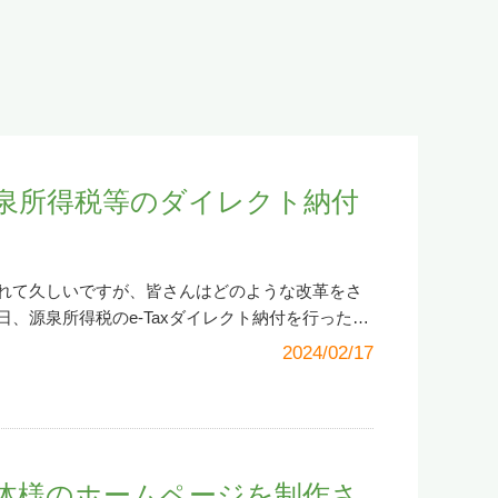
泉所得税等のダイレクト納付
れて久しいですが、皆さんはどのような改革をさ
、源泉所得税のe-Taxダイレクト納付を行ったの
で「あれ、どうだったかな」と思うことが度々あ
2024/02/17
を書き残します。なお、e-Taxダイレクト納付を
出を事前に行う必要があります。それについては
ます。納付額を算出後、e-Tax（国税電子申告・
 納付額を算出したら、まずe-Taxサイトへ行きま
はこちら
です。（確定申告データのネット送信は別
体様のホームページを制作さ