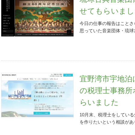
の機会に共有したいと思い
ー」をクリックします。3
せてもらいまし
クス等を確認する」から「e
ここがポイントです。
今日の仕事の報告はことさ
4.
で開きます。 ＜＜第一関
思っていた音楽団体・琉球
か、すぐに「環境チェック
せてもらいました。
※画像
準備セットアップ」が×（
ホームページを作成させて
い！と穏やかに突っ込みな
会員であることともう一つ
はりなんでも放置はいけな
意とするところだったから
じゃい！」と僭越ながら庶
流れにも・・・と続く、古
も「環境チェック結果」画
古典」の名キャッチフレー
宜野湾市宇地泊
イン」がクリックできるの
葉通りです。野村流保存会
リックすると、以下のペー
団体ですが、私もその一人
の税理士事務所
ころをクリックします。す
歌三線は下手ですが（再笑
らいました
ォルダ内に「eTaxWEB_I
も6年ほど前からこのブロ
リックします。「このアプ
団体のホームページでも切
10月末、税理士をしてい
が出るので「はい」をクリ
伝えていけると思うと望外
を作りたいという相談があ
「修正」が選ばれているの
いるかな…汗）はご存じだ
作りたい」、そして多忙で
「すべてのブラウザを終了
の時であり、舞台は勝負の